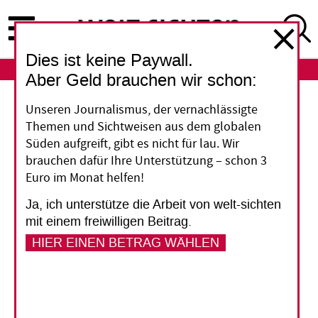
Direkt
zum
Inhalt
Dies ist keine Paywall.
ABO
LOGIN
Aber Geld brauchen wir schon:
Brüssel
Unseren Journalismus, der vernachlässigte
Themen und Sichtweisen aus dem globalen
Bedenkliche
Süden aufgreift, gibt es nicht für lau. Wir
brauchen dafür Ihre Unterstützung – schon 3
Klimaabgabe
Euro im Monat helfen!
Ja, ich unterstütze die Arbeit von welt-sichten
Die EU-Kommission will importierte Waren mit
mit einem freiwilligen Beitrag.
einer Abgabe belegen, wenn bei der Herstellung
HIER EINEN BETRAG WÄHLEN
viel Treib­hausgas frei wurde. Dieser „CO2-
Grenzausgleichsmechanismus“ könnte Exporte
von Entwicklungsländern hart treffen.