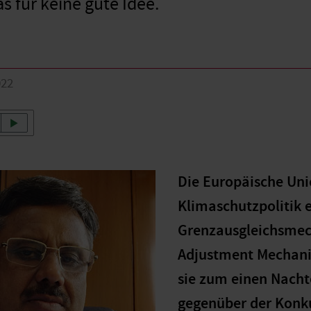
as für keine gute Idee.
022
Die Europäische Uni
Klimaschutzpolitik 
Grenzausgleichsmec
Adjustment Mechanis
sie zum einen Nacht
gegenüber der Konku