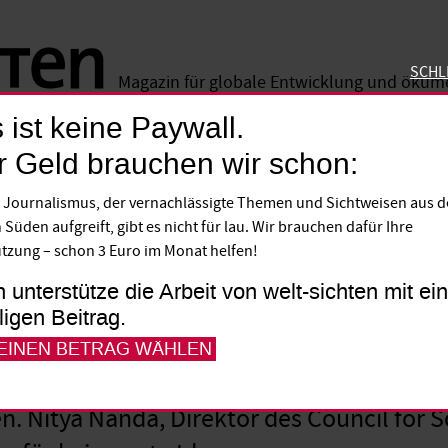
SCHL
Magazin für globale Entwicklung und öku
 ist keine Paywall.
SCHLIE
r Geld brauchen wir schon:
 Journalismus, der vernachlässigte Themen und Sichtweisen aus 
CO2-Abgabe der EU wä
 Süden aufgreift, gibt es nicht für lau. Wir brauchen dafür Ihre
tzung – schon 3 Euro im Monat helfen!
ber Indien“
h unterstütze die Arbeit von welt-sichten mit e
lligen Beitrag.
che Union will auf Importgüter eine Abga
 EINEN BETRAG WÄHLEN
nd hergestellt wurden als vergleichbare 
 Nitya Nanda, Direktor des Council for 