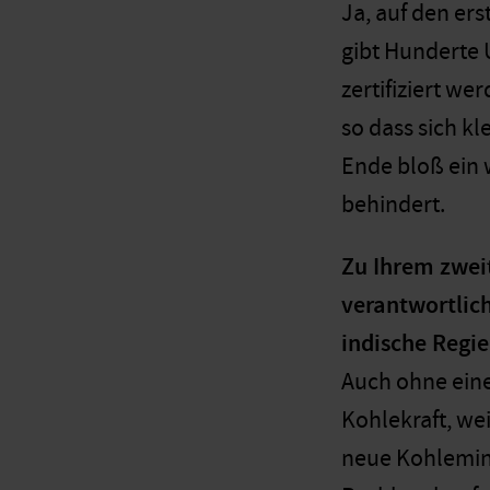
Ja, auf den ers
gibt Hunderte 
zertifiziert w
so dass sich k
Ende bloß ein 
behindert.
Zu Ihrem zwei
verantwortlic
indische Regie
Auch ohne eine
Kohlekraft, we
neue Kohlemine