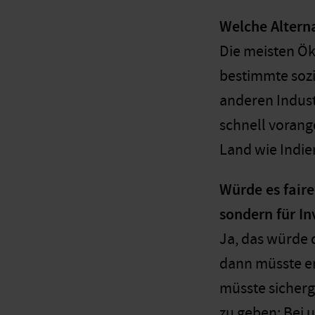
Welche Altern
Die meisten Ö
bestimmte sozia
anderen Indust
schnell vorang
Land wie Indie
Würde es faire
sondern für In
Ja, das würde 
dann müsste e
müsste sicherge
zu geben: Bei 