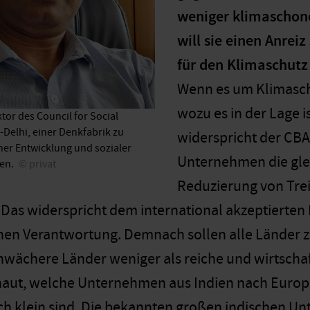
weniger klimaschon
will sie einen Anrei
für den Klimaschutz 
Wenn es um Klimaschu
wozu es in der Lage i
ktor des Council for Social
Delhi, einer Denkfabrik zu
widerspricht der CBA
her Entwicklung und sozialer
Unternehmen die gle
ien.
privat
Reduzierung von Tre
as widerspricht dem international akzeptierten
hen Verantwortung. Demnach sollen alle Länder z
wächere Länder weniger als reiche und wirtschaf
aut, welche Unternehmen aus Indien nach Europa e
ch klein sind. Die bekannten großen indischen 