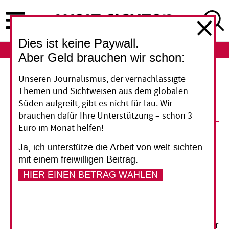
Direkt
zum
Inhalt
Dies ist keine Paywall.
ABO
LOGIN
Aber Geld brauchen wir schon:
Unseren Journalismus, der vernachlässigte
Öko-soziale Beschaffung:
Themen und Sichtweisen aus dem globalen
Senatsentscheidung
Süden aufgreift, gibt es nicht für lau. Wir
brauchen dafür Ihre Unterstützung – schon 3
Euro im Monat helfen!
06. August 2012
Ja, ich unterstütze die Arbeit von welt-sichten
mit einem freiwilligen Beitrag.
Vorlesen
HIER EINEN BETRAG WÄHLEN
Das Berliner FAIRgabe-Bündnis kritisiert die
Entscheidung des Senats, die Regeln zur öko-
sozialen Beschaffung abzuschwächen.
Auf Antrag der