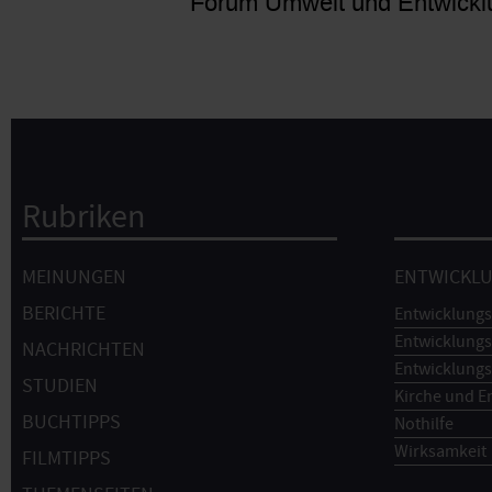
Forum Umwelt und Entwickl
Rubriken
Hauptnavigation
MEINUNGEN
ENTWICKL
BERICHTE
Entwicklungs
Entwicklungs
NACHRICHTEN
Entwicklungs
STUDIEN
Kirche und E
BUCHTIPPS
Nothilfe
Wirksamkeit
FILMTIPPS