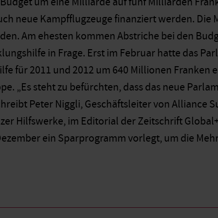
udget um eine Milliarde auf fünf Milliarden Frank
auch neue Kampfflugzeuge finanziert werden. Di
den. Am ehesten kommen Abstriche bei den Budget
lungshilfe in Frage. Erst im Februar hatte das Pa
lfe für 2011 und 2012 um 640 Millionen Franken e
pe. „Es steht zu befürchten, dass das neue Parlame
chreibt Peter Niggli, Geschäftsleiter von Alliance
r Hilfswerke, im Editorial der Zeitschrift Global+
Dezember ein Sparprogramm vorlegt, um die Mehr
.