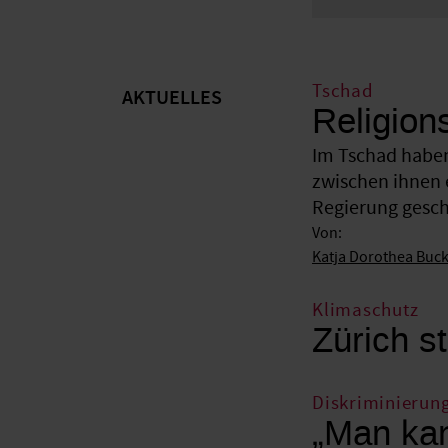
Tschad
AKTUELLES
Religion
Im Tschad haben
zwischen ihnen 
Regierung gesche
Von:
Katja Dorothea Buc
Klimaschutz
Zürich st
Diskriminierun
„Man kan