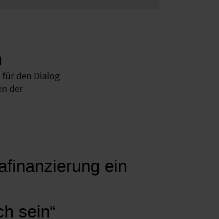
n
für den Dialog
en der
mafinanzierung ein
ch sein“