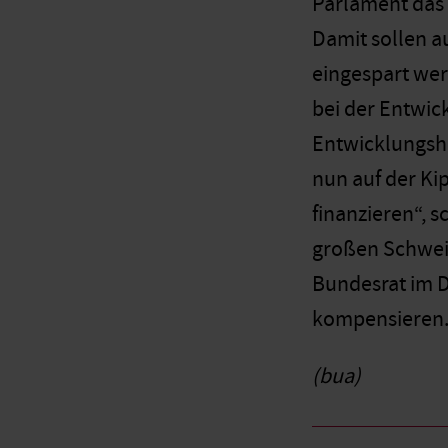
Parlament das B
Damit sollen 
eingespart wer
bei der Entwick
Entwicklungshi
nun auf der Kip
finanzieren“, s
großen Schweize
Bundesrat im 
kompensieren
(bua)