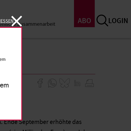
ABO
LOGIN
IESSEN
menische Zusammenarbeit
SSEN
dem
inem
.
Ende September erhöhte das