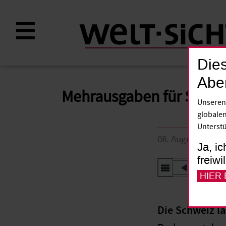
Direkt
zum
Inhalt
Dies
Abe
Mehrausgaben für Schwe
Unseren
globalen
Unterstü
08. August 2012
Ja, ic
freiwi
Vorlesen
HIER
Die Schweiz lä