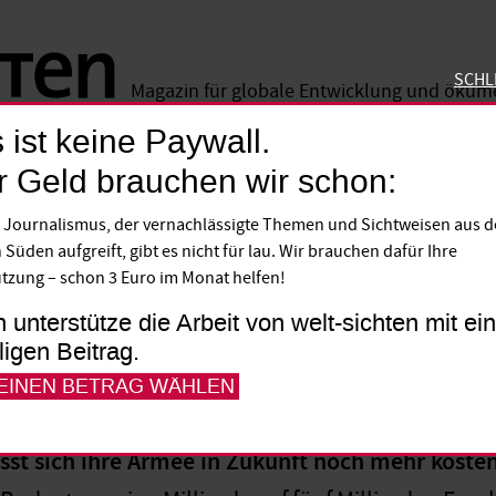
SCHL
Magazin für globale Entwicklung und öku
 ist keine Paywall.
SCHLIE
r Geld brauchen wir schon:
izer Armee
 Journalismus, der vernachlässigte Themen und Sichtweisen aus 
 Süden aufgreift, gibt es nicht für lau. Wir brauchen dafür Ihre
tzung – schon 3 Euro im Monat helfen!
h unterstütze die Arbeit von welt-sichten mit e
lligen Beitrag.
 EINEN BETRAG WÄHLEN
sst sich ihre Armee in Zukunft noch mehr kosten