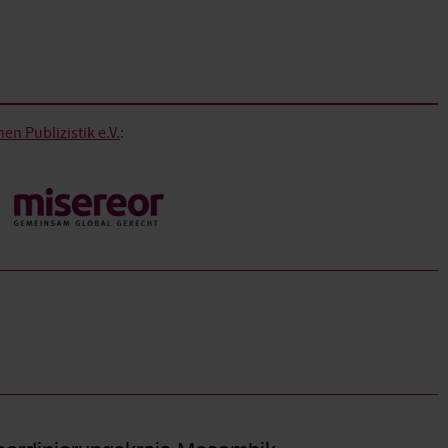
n Publizistik e.V.
: