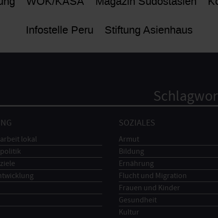
ung
WÖK/KASA
Magazin Südostasien
Ko
Infostelle Peru
Stiftung Asienhaus
Schlagwor
UNG
SOZIALES
arbeit lokal
Armut
politik
Bildung
ziele
Ernährung
ntwicklung
Flucht und Migration
Frauen und Kinder
Gesundheit
Kultur