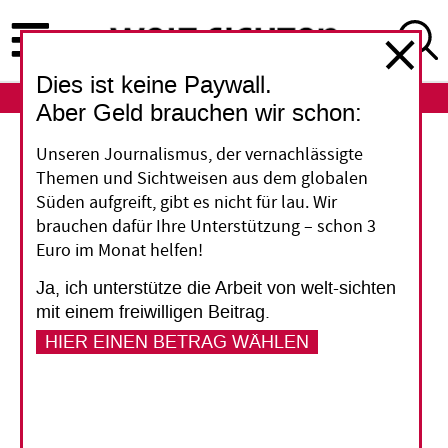
Direkt
zum
Inhalt
Dies ist keine Paywall.
ABO
LOGIN
Aber Geld brauchen wir schon:
Unseren Journalismus, der vernachlässigte
„Das Entwicklungsministerium geht
Themen und Sichtweisen aus dem globalen
ein Risiko ein“
Süden aufgreift, gibt es nicht für lau. Wir
Fachleute monieren, im Vergleich zu anderen
brauchen dafür Ihre Unterstützung – schon 3
Euro im Monat helfen!
Ländern sei die Evaluierungskultur in
Deutschland schwach – zumal in der
Ja, ich unterstütze die Arbeit von welt-sichten
Entwicklungspolitik, die von sich selbst gern
mit einem freiwilligen Beitrag.
behauptet, sie sei der am stärksten geprüfte
HIER EINEN BETRAG WÄHLEN
Politikbereich überhaupt. Mit dem neuen
Deutschen Evaluierungsinstitut will die
Bundesregierung Terrain gutmachen. Die
Entwicklungsorganisationen hätten bislang vor