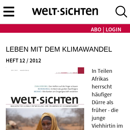
Direkt
zum
Inhalt
ABO
LOGIN
LEBEN MIT DEM KLIMAWANDEL
HEFT 12 / 2012
In Teilen
Afrikas
herrscht
häufiger
Dürre als
früher - die
junge
Viehhirtin im