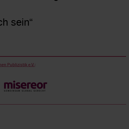
ch sein“
n Publizistik e.V.
: