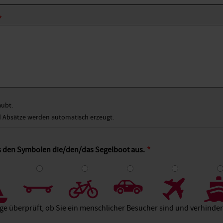
aubt.
Absätze werden automatisch erzeugt.
us den Symbolen die/den/das Segelboot aus.
4
5
6
7
8
age überprüft, ob Sie ein menschlicher Besucher sind und verhind