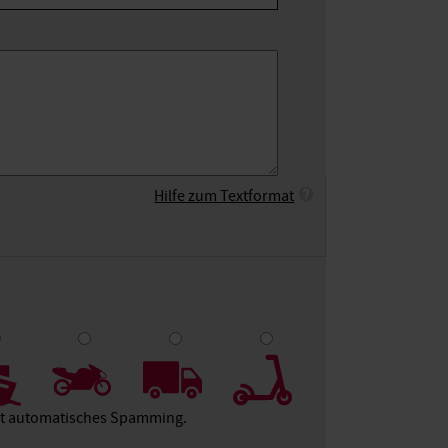
Hilfe zum Textformat
9
10
ert automatisches Spamming.