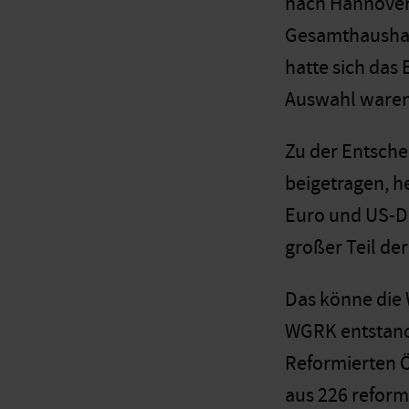
nach Hannover.
Gesamthaushalt
hatte sich das
Auswahl waren
Zu der Entsche
beigetragen, he
Euro und US-Do
großer Teil de
Das könne die 
WGRK entstand
Reformierten Ö
aus 226 reform