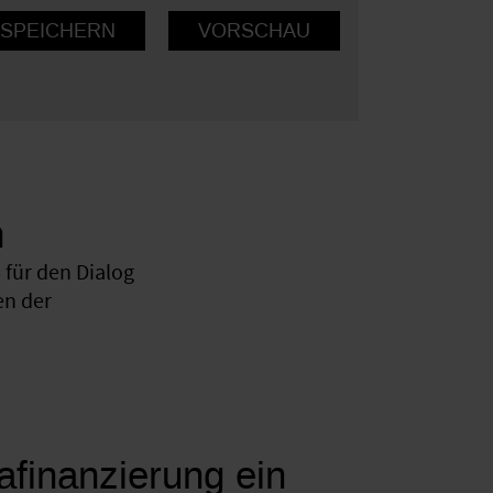
n
für den Dialog
en der
mafinanzierung ein