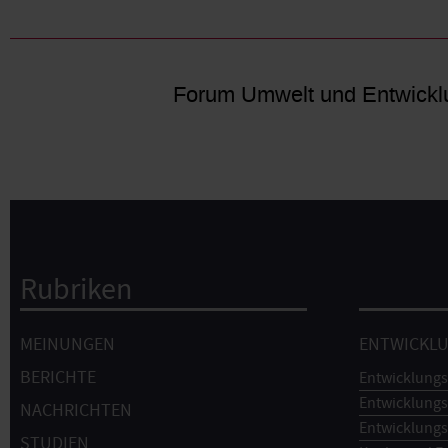
Forum Umwelt und Entwickl
Rubriken
Hauptnavigation
MEINUNGEN
ENTWICKL
BERICHTE
Entwicklungs
Entwicklungs
NACHRICHTEN
Entwicklungs
STUDIEN