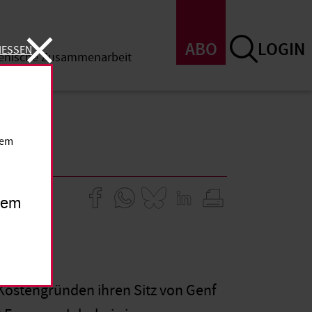
ABO
LOGIN
IESSEN
menische Zusammenarbeit
SSEN
dem
inem
Kostengründen ihren Sitz von Genf