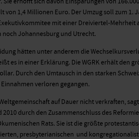
 Sie erhofft sich davon Einsparungen von 166.000
 von 1,4 Millionen Euro. Der Umzug soll zum 1. 
 Exekutivkommitee mit einer Dreiviertel-Mehrheit
 noch Johannesburg und Utrecht.
idung hätten unter anderem die Wechselkursverl
ißt es in einer Erklärung. Die WGRK erhält den grö
llar. Durch den Umtausch in den starken Schweize
r Einnahmen verloren gegangen.
Weltgemeinschaft auf Dauer nicht verkraften, sagt
 2010 durch den Zusammenschluss des Reformie
kumenischen Rats. Sie ist die größte protestantis
ierten, presbyterianischen und kongregationalist