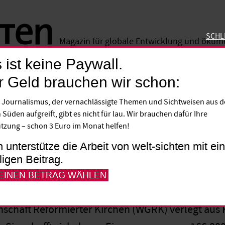
SCHL
Magazin für globale Entwicklung und öku
 ist keine Paywall.
SCHLIE
r Geld brauchen wir schon:
formierter Kirchen zieht um
 Journalismus, der vernachlässigte Themen und Sichtweisen aus 
 Süden aufgreift, gibt es nicht für lau. Wir brauchen dafür Ihre
tzung – schon 3 Euro im Monat helfen!
12
h unterstütze die Arbeit von welt-sichten mit e
lligen Beitrag.
 EINEN BETRAG WÄHLEN
schaft Reformierter Kirchen (WGRK) verlegt aus 