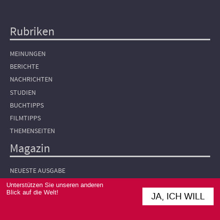
Rubriken
Hauptnavigation
MEINUNGEN
BERICHTE
NACHRICHTEN
STUDIEN
BUCHTIPPS
FILMTIPPS
THEMENSEITEN
Magazin
NEUESTE AUSGABE
ABONNIEREN
Unterstützen Sie unseren anderen
Blick auf die Welt!
JA, ICH WILL
NEWSLETTER
HEFTARCHIV