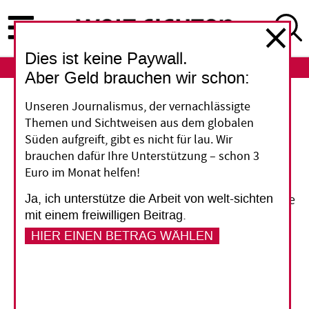
Direkt
zum
Inhalt
Dies ist keine Paywall.
ABO
LOGIN
Aber Geld brauchen wir schon:
Unseren Journalismus, der vernachlässigte
Den künftigen Stürmen trotzen
Themen und Sichtweisen aus dem globalen
Süden aufgreift, gibt es nicht für lau. Wir
In der Stadt Danang im Zentrum Vietnams sind
brauchen dafür Ihre Unterstützung – schon 3
Natur­katas­trophen nicht neu. Doch die
Euro im Monat helfen!
Erderwärmung wird die Gefahren zum Beispiel
Ja, ich unterstütze die Arbeit von welt-sichten
von plötzlichen Sturzfluten noch vergrößern. Die
mit einem freiwilligen Beitrag.
Stadt­regierung will sich darauf vorbereiten und
HIER EINEN BETRAG WÄHLEN
zum Beispiel Deiche bauen und verwundbaren
Gruppen helfen. Ihr ehr­geiziges
Wachstumsprogramm, das auch Umsied­lungen
vorsieht, könnte aber manche Gefahren eher