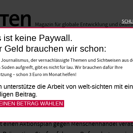
SCHL
Magazin für globale Entwicklung und öku
 ist keine Paywall.
SCHLIE
r Geld brauchen wir schon:
schenhandel
 Journalismus, der vernachlässigte Themen und Sichtweisen aus 
 Süden aufgreift, gibt es nicht für lau. Wir brauchen dafür Ihre
tzung – schon 3 Euro im Monat helfen!
12
h unterstütze die Arbeit von welt-sichten mit e
lligen Beitrag.
 EINEN BETRAG WÄHLEN
t einen Aktionsplan gegen Menschenhandel verab