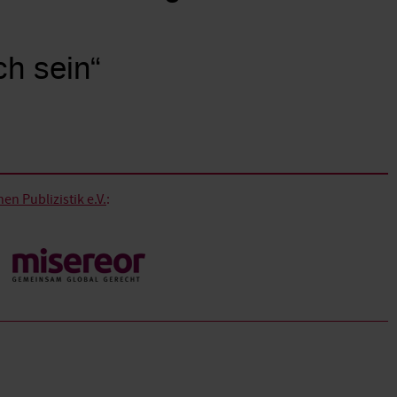
ch sein“
n Publizistik e.V.
: