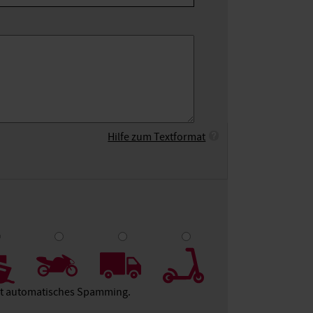
Hilfe zum Textformat
9
10
ert automatisches Spamming.