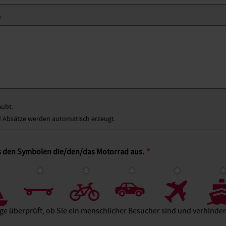
aubt.
Absätze werden automatisch erzeugt.
us den Symbolen die/den/das Motorrad aus.
4
5
6
7
8
age überprüft, ob Sie ein menschlicher Besucher sind und verhind