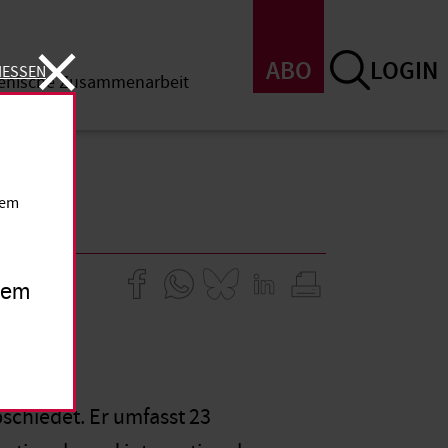
ABO
LOGIN
IESSEN
menische Zusammenarbeit
SSEN
dem
inem
schiedet. Er umfasst 23