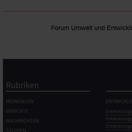
Forum Umwelt und Entwickl
Rubriken
Hauptnavigation
MEINUNGEN
ENTWICKL
BERICHTE
Entwicklungs
Entwicklungs
NACHRICHTEN
Entwicklungs
STUDIEN