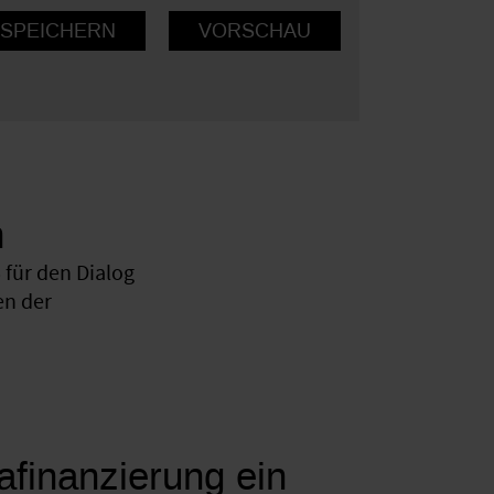
n
für den Dialog
en der
mafinanzierung ein