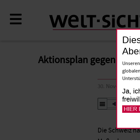
Direkt
zum
Inhalt
Dies
Abe
Aktionsplan gegen Men
Unseren
globalen
Unterstü
30. November 20
Ja, ic
freiwi
Vorlesen
HIER
Die Schweiz ha