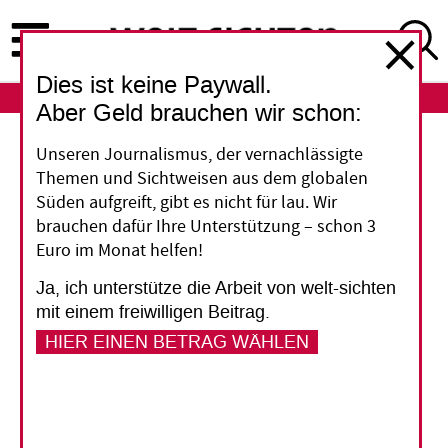
Direkt
zum
Inhalt
Dies ist keine Paywall.
ABO
LOGIN
Aber Geld brauchen wir schon:
Unseren Journalismus, der vernachlässigte
Brüssel macht Druck bei
Themen und Sichtweisen aus dem globalen
Wirtschaftsabkommen
Süden aufgreift, gibt es nicht für lau. Wir
Die Europäische Union (EU) erhöht den Druck
brauchen dafür Ihre Unterstützung – schon 3
Euro im Monat helfen!
auf die mit ihr assoziierten Länder in Afrika, der
Karibik und der Pazifik-Region (AKP): 18 der
Ja, ich unterstütze die Arbeit von welt-sichten
insgesamt 79 AKP-Länder müssen bis Ende 2013
mit einem freiwilligen Beitrag.
den mit der EU ausgehandelten
HIER EINEN BETRAG WÄHLEN
Wirtschaftsabkommen (Economic Partnership
Agreements, EPA) zustimmen. Andernfalls will
Brüssel ihnen die Vorteile im Handel mit der EU
streichen, die der Cotonou-Vertrag den AKP-