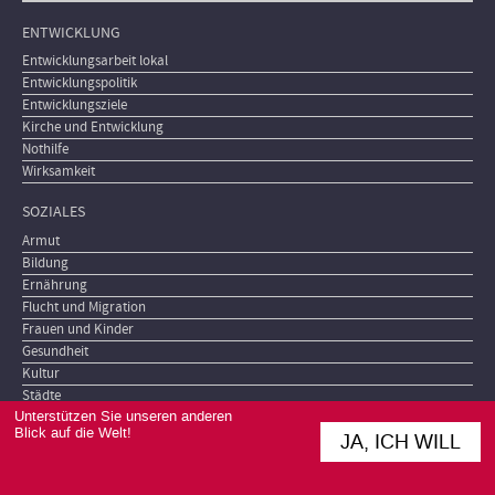
ENTWICKLUNG
Entwicklungsarbeit lokal
Entwicklungspolitik
Entwicklungsziele
Kirche und Entwicklung
Nothilfe
Wirksamkeit
SOZIALES
Armut
Bildung
Ernährung
Flucht und Migration
Frauen und Kinder
Gesundheit
Kultur
Städte
Unterstützen Sie unseren anderen
Blick auf die Welt!
POLITIK
JA, ICH WILL
Demokratie
Fragile Staaten