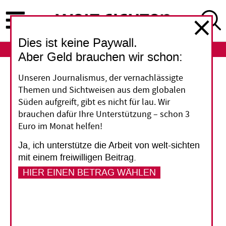
Direkt
zum
Inhalt
Dies ist keine Paywall.
ABO
LOGIN
Aber Geld brauchen wir schon:
Unseren Journalismus, der vernachlässigte
Geheimsache Somalia
Themen und Sichtweisen aus dem globalen
Süden aufgreift, gibt es nicht für lau. Wir
Amerika setzt im Kampf gegen das
brauchen dafür Ihre Unterstützung – schon 3
Terrornetzwerk Al-Qaida und die islamistische
Euro im Monat helfen!
Al-Shabab-Miliz zunehmend auf Hilfe aus
Ja, ich unterstütze die Arbeit von welt-sichten
Somalia – allerdings nicht auf die
mit einem freiwilligen Beitrag.
Übergangsregierung und deren Armee. Der
HIER EINEN BETRAG WÄHLEN
Geheimdienst CIA bildet in Mogadischu
somalische Agenten aus. In einem
unterirdischen Gefängnis werden
Terrorverdächtige offenbar ohne