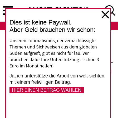
Direkt
zum
Inhalt
Dies ist keine Paywall.
ABO
LOGIN
Aber Geld brauchen wir schon:
Unseren Journalismus, der vernachlässigte
Abgeltungssteuer lässt
Themen und Sichtweisen aus dem globalen
Entwicklungsländer außen vor
Süden aufgreift, gibt es nicht für lau. Wir
brauchen dafür Ihre Unterstützung – schon 3
Euro im Monat helfen!
15. August 2012
Ja, ich unterstütze die Arbeit von welt-sichten
mit einem freiwilligen Beitrag.
Vorlesen
HIER EINEN BETRAG WÄHLEN
Schweizer Abgeltungssteuer lässt
Entwicklungsländer außen vor.
Die Schweiz und
Deutschland haben am 10. August ein