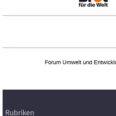
Forum Umwelt und Entwickl
Rubriken
Hauptnavigation