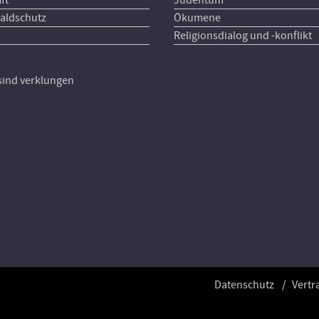
aldschutz
Ökumene
Religionsdialog und -konflikt
 sind verklungen
Datenschutz
Vertr