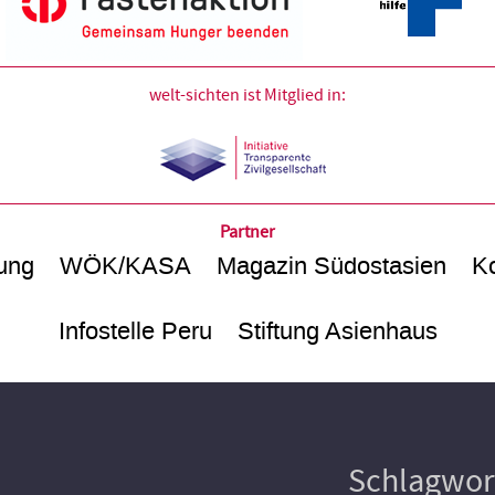
welt-sichten ist Mitglied in:
Partner
ung
WÖK/KASA
Magazin Südostasien
Ko
Infostelle Peru
Stiftung Asienhaus
Schlagwor