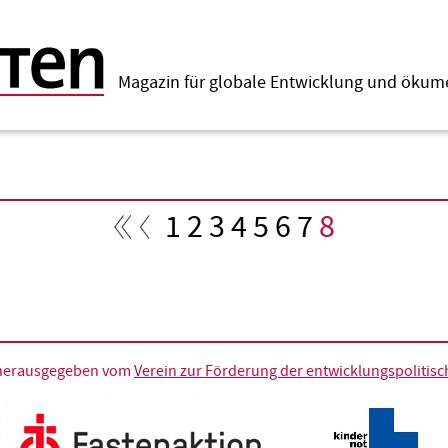
Magazin für globale Entwicklung und öku
Seite
1
Seite
2
Seite
3
Seite
4
Seite
5
Seite
6
Seite
7
Aktuelle
8
Seite
d herausgegeben vom
Verein zur Förderung der entwicklungspolitische