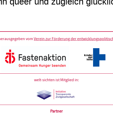
n queer und zugleich glückli
d herausgegeben vom
Verein zur Förderung der entwicklungspolitische
welt-sichten ist Mitglied in:
Partner