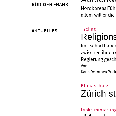
RÜDIGER FRANK
Nordkoreas Führe
allem will er di
Tschad
AKTUELLES
Religion
Im Tschad haben
zwischen ihnen 
Regierung gesche
Von:
Katja Dorothea Buc
Klimaschutz
Zürich st
Diskriminierun