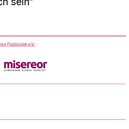
ch sein“
n Publizistik e.V.
: