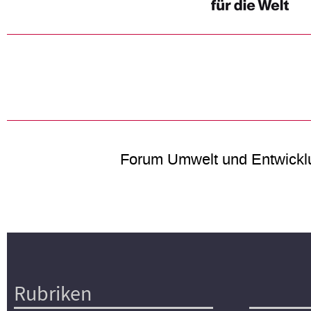
Forum Umwelt und Entwickl
Rubriken
Hauptnavigation