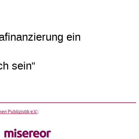
mafinanzierung ein
ch sein“
n Publizistik e.V.
: