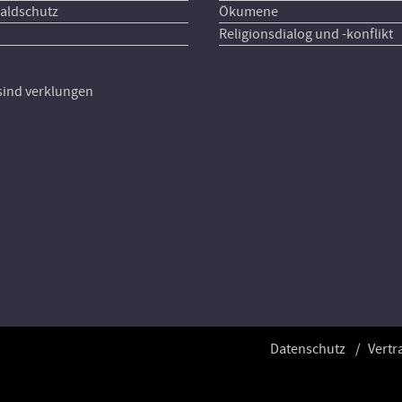
aldschutz
Ökumene
Religionsdialog und -konflikt
 sind verklungen
Datenschutz
Vertr