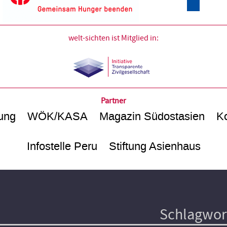
welt-sichten ist Mitglied in:
Partner
ung
WÖK/KASA
Magazin Südostasien
Ko
Infostelle Peru
Stiftung Asienhaus
Schlagwor