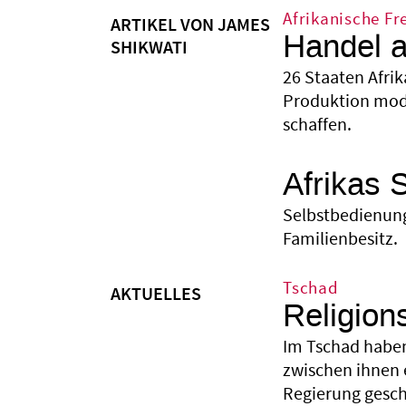
Afrikanische Fr
ARTIKEL VON JAMES
Handel al
SHIKWATI
26 Staaten Afrik
Produktion mode
schaffen.
Afrikas 
Selbstbedienung
Familienbesitz.
Tschad
AKTUELLES
Religion
Im Tschad haben
zwischen ihnen 
Regierung gesche