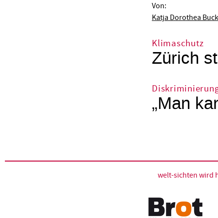
Von:
Katja Dorothea Buc
Klimaschutz
Zürich st
Diskriminierun
„Man kan
welt-sichten wir