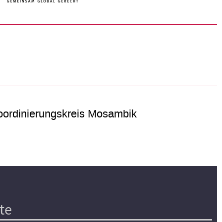
ordinierungskreis Mosambik
te