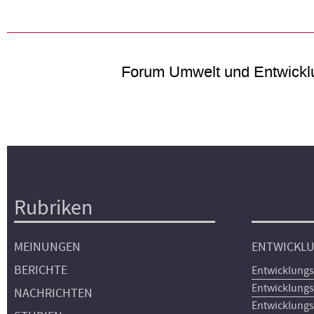
Forum Umwelt und Entwickl
Rubriken
Hauptnavigation
MEINUNGEN
ENTWICKL
BERICHTE
Entwicklungs
Entwicklungs
NACHRICHTEN
Entwicklungs