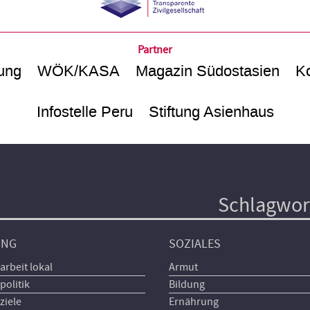
Partner
ung
WÖK/KASA
Magazin Südostasien
Ko
Infostelle Peru
Stiftung Asienhaus
Schlagwor
UNG
SOZIALES
arbeit lokal
Armut
politik
Bildung
ziele
Ernährung