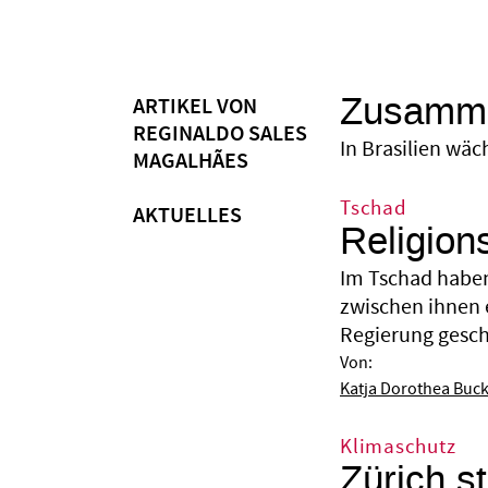
Zusamme
ARTIKEL VON
REGINALDO SALES
In Brasilien wäc
MAGALHÃES
Tschad
AKTUELLES
Religion
Im Tschad haben
zwischen ihnen 
Regierung gesche
Von:
Katja Dorothea Buc
Klimaschutz
Zürich st