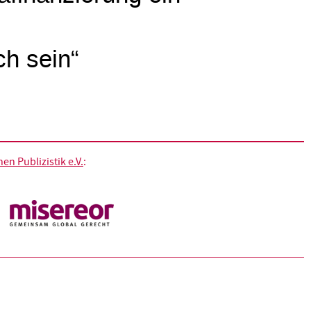
ch sein“
n Publizistik e.V.
: