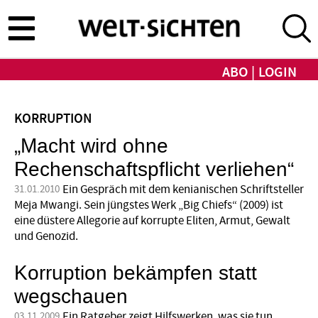
Direkt
zum
Inhalt
ABO
LOGIN
KORRUPTION
„Macht wird ohne
Rechenschaftspflicht verliehen“
Ein Gespräch mit dem kenianischen Schriftsteller
31.01.2010
Meja Mwangi. Sein jüngstes Werk „Big Chiefs“ (2009) ist
eine düstere Allegorie auf korrupte Eliten, Armut, Gewalt
und Genozid.
Korruption bekämpfen statt
wegschauen
Ein Ratgeber zeigt Hilfswerken, was sie tun
03.11.2009