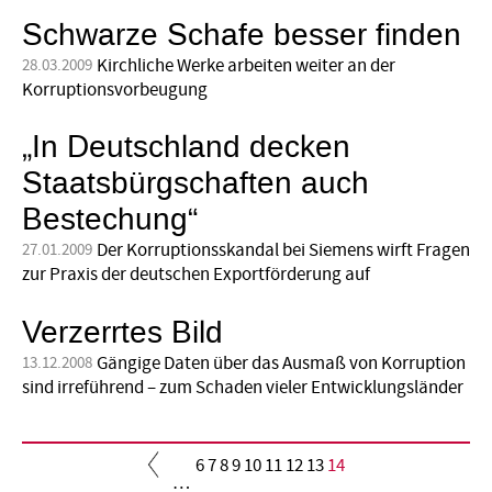
Schwarze Schafe besser finden
Kirchliche Werke arbeiten weiter an der
28.03.2009
Korruptionsvorbeugung
„In Deutschland decken
Staatsbürgschaften auch
Bestechung“
Der Korruptionsskandal bei Siemens wirft Fragen
27.01.2009
zur Praxis der deutschen Exportförderung auf
Verzerrtes Bild
Gängige Daten über das Ausmaß von Korruption
13.12.2008
sind irreführend – zum Schaden vieler Entwicklungsländer
Seite
6
Seite
7
Seite
8
Seite
9
Seite
10
Seite
11
Seite
12
Seite
13
Aktuelle
14
…