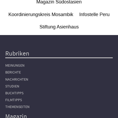
Magazin Südostasien
Koordinierungskreis Mosambik
Infostelle Peru
Stiftung Asienhaus
Rubriken
Hauptnavigation
MEINUNGEN
BERICHTE
NACHRICHTEN
STUDIEN
BUCHTIPPS
FILMTIPPS
THEMENSEITEN
Magazin