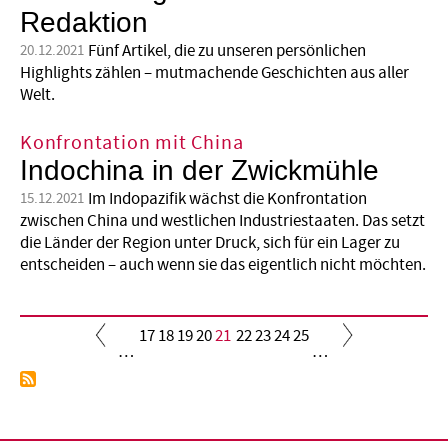
Redaktion
Fünf Artikel, die zu unseren persönlichen
20.12.2021
Highlights zählen – mutmachende Geschichten aus aller
Welt.
Konfrontation mit China
Indochina in der Zwickmühle
Im Indopazifik wächst die Konfrontation
15.12.2021
zwischen China und westlichen Industriestaaten. Das setzt
die Länder der Region unter Druck, sich für ein Lager zu
entscheiden – auch wenn sie das eigentlich nicht möchten.
Seite
17
Seite
18
Seite
19
Seite
20
Aktuelle
21
Seite
22
Seite
23
Seite
24
Seite
25
…
…
Seite
Seitennummerierung