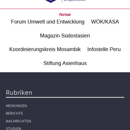
Partner
Forum Umwelt und Entwicklung
WÖK/KASA
Magazin Südostasien
Koordinierungskreis Mosambik
Infostelle Peru
Stiftung Asienhaus
Rubriken
Hauptnavigation
MEINUNGEN
BERICHTE
NACHRICHTEN
STUDIEN