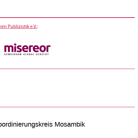
n Publizistik e.V.
:
ordinierungskreis Mosambik