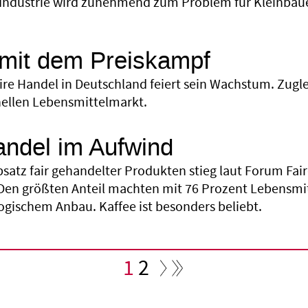
-Industrie wird zunehmend zum Problem für Kleinbaue
mit dem Preiskampf
aire Handel in Deutschland feiert sein Wachstum. Zugl
ellen Lebensmittelmarkt.
andel im Aufwind
bsatz fair gehandelter Produkten stieg laut Forum Fai
 Den größten Anteil machten mit 76 Prozent Lebensmitt
logischem Anbau. Kaffee ist besonders beliebt.
Aktuelle
1
Seite
2
Seite