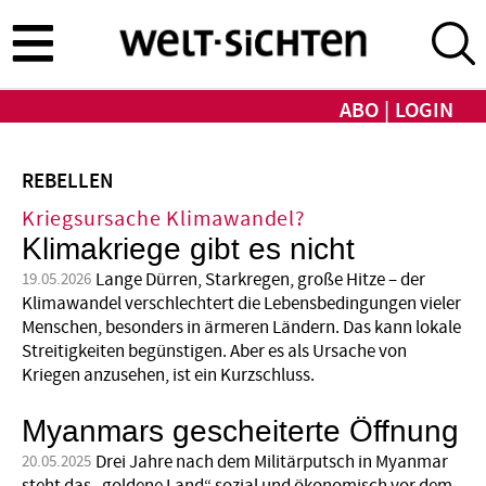
Direkt
zum
Inhalt
ABO
LOGIN
REBELLEN
Kriegsursache Klimawandel?
Klimakriege gibt es nicht
Lange Dürren, Starkregen, große Hitze – der
19.05.2026
Klimawandel verschlechtert die Lebens­be­dingungen vieler
Menschen, besonders in ärmeren Ländern. Das kann lokale
Streitig­keiten begünstigen. Aber es als Ursache von
Kriegen anzusehen, ist ein Kurzschluss.
Myanmars gescheiterte Öffnung
Drei Jahre nach dem Militärputsch in Myanmar
20.05.2025