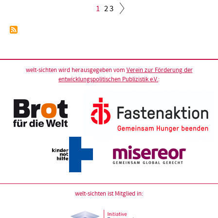
Aktuelle
1
Seite
2
Seite
3
Seite
Seitennummerierung
welt-sichten wird herausgegeben vom
Verein zur Förderung der
entwicklungspolitischen Publizistik e.V.
:
welt-sichten ist Mitglied in: