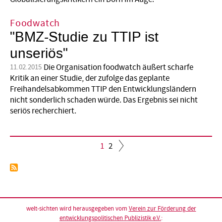
Foodwatch
"BMZ-Studie zu TTIP ist
unseriös"
Die Organisation foodwatch äußert scharfe
11.02.2015
Kritik an einer Studie, der zufolge das geplante
Freihandelsabkommen TTIP den Entwicklungsländern
nicht sonderlich schaden würde. Das Ergebnis sei nicht
seriös recherchiert.
Aktuelle
1
Seite
2
Seite
Seitennummerierung
welt-sichten wird herausgegeben vom
Verein zur Förderung der
entwicklungspolitischen Publizistik e.V.
: