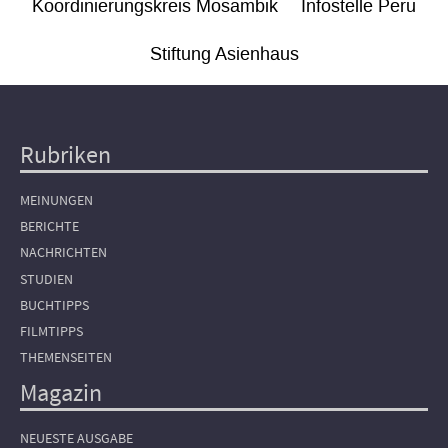
Koordinierungskreis Mosambik
Infostelle Peru
Stiftung Asienhaus
Rubriken
Hauptnavigation
MEINUNGEN
BERICHTE
NACHRICHTEN
STUDIEN
BUCHTIPPS
FILMTIPPS
THEMENSEITEN
Magazin
NEUESTE AUSGABE