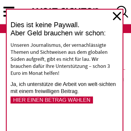
Direkt
zum
Inhalt
Dies ist keine Paywall.
ABO
LOGIN
Aber Geld brauchen wir schon:
Unseren Journalismus, der vernachlässigte
Gesetzliche Schranken für
Themen und Sichtweisen aus dem globalen
Söldnerfirmen
Süden aufgreift, gibt es nicht für lau. Wir
brauchen dafür Ihre Unterstützung – schon 3
Euro im Monat helfen!
29. August 2012
Ja, ich unterstütze die Arbeit von welt-sichten
mit einem freiwilligen Beitrag.
Vorlesen
HIER EINEN BETRAG WÄHLEN
Für in der Schweiz tätige Söldnerfirmen werden
gesetzliche Schranken geschaffen.
Als 2010 die
britische Sicherheitsfirma Aegis Defence Services