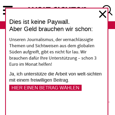
Direkt
zum
Inhalt
Dies ist keine Paywall.
ABO
LOGIN
Aber Geld brauchen wir schon:
Unseren Journalismus, der vernachlässigte
Armut in neuem Gewand
Themen und Sichtweisen aus dem globalen
Süden aufgreift, gibt es nicht für lau. Wir
In Brasilien, Indien und China wächst die
brauchen dafür Ihre Unterstützung – schon 3
Wirtschaft schnell. Entwicklungs­experten sehen
Euro im Monat helfen!
eine Machtverschiebung von Nord nach Süd.
Ja, ich unterstütze die Arbeit von welt-sichten
Brauchen die Schwellenländer noch Hilfe im
mit einem freiwilligen Beitrag.
Kampf gegen die Armut? Kirchliche Hilfswerke
HIER EINEN BETRAG WÄHLEN
suchen nach neuen Konzepten.
29. April 2013
Gesine Kauffmann