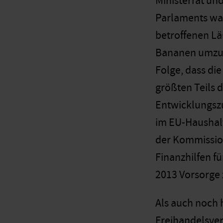
Ministerrat un
Parlaments war
betroffenen Lä
Bananen umzust
Folge, dass di
größten Teils d
Entwicklungsz
im EU-Haushalt
der Kommissio
Finanzhilfen fü
2013 Vorsorge z
Als auch noch 
Freihandelsve