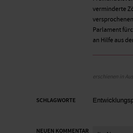
verminderte Zö
versprochenen 
Parlament fürc
an Hilfe aus de
erschienen in Au
Entwicklungspo
SCHLAGWORTE
NEUEN KOMMENTAR