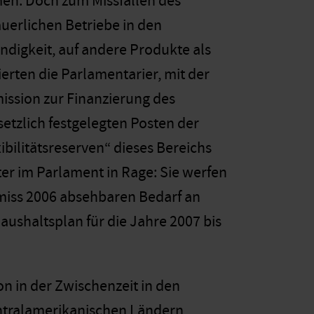
men. Doch zum Missfallen des
uerlichen Betriebe in den
digkeit, auf andere Produkte als
erten die Parlamentarier, mit der
ssion zur Finanzierung des
setzlich festgelegten Posten der
ilitätsreserven“ dieses Bereichs
er im Parlament in Rage: Sie werfen
miss 2006 absehbaren Bedarf an
Haushaltsplan für die Jahre 2007 bis
 in der Zwischenzeit in den
ntralamerikanischen Ländern