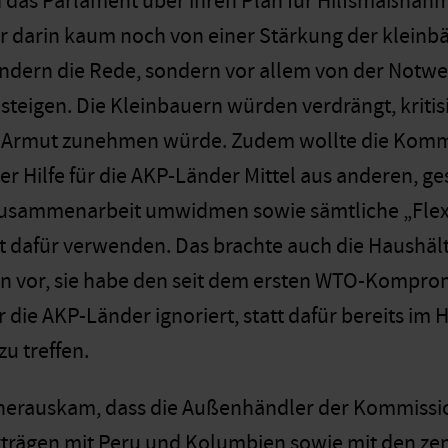
d das Parlament über ihren Plan für Hilfsmaßnah
 darin kaum noch von einer Stärkung der kleinbä
ndern die Rede, sondern vor allem von der Notwen
eigen. Die Kleinbauern würden verdrängt, kritisi
e Armut zunehmen würde. Zudem wollte die Kommi
er Hilfe für die AKP-Länder Mittel aus anderen, ge
usammenarbeit umwidmen sowie sämtliche „Flexib
 dafür verwenden. Das brachte auch die Haushält
n vor, sie habe den seit dem ersten WTO-Kompro
r die AKP-Länder ignoriert, statt dafür bereits im 
u treffen.
herauskam, dass die Außenhändler der Kommission
rträgen mit Peru und Kolumbien sowie mit den ze