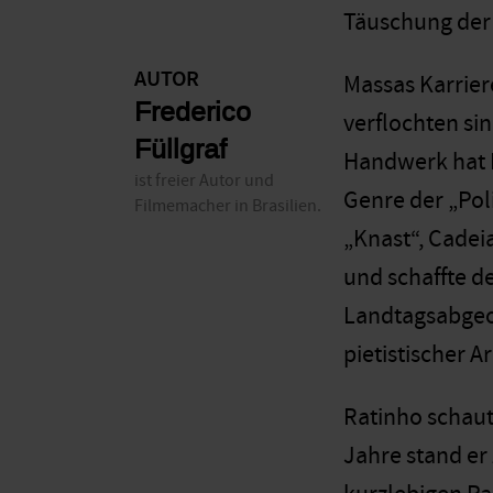
Täuschung der 
AUTOR
Massas Karriere
Frederico
verflochten si
Füllgraf
Handwerk hat M
ist freier Autor und
Genre der „Pol
Filmemacher in Brasilien.
„Knast“, Cadei
und schaffte de
Landtagsabgeor
pietistischer A
Ratinho schaut
Jahre stand er