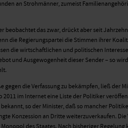
nden an Strohmänner, zumeist Familienangehörig
r beobachtet das zwar, drückt aber seit Jahrzehn
nn die Regierungspartei die Stimmen ihrer Koaliti
sen die wirtschaftlichen und politischen Interess
ot und Ausgewogenheit dieser Sender – so wird 
lt.
e gegen die Verfassung zu bekämpfen, ließ der 
 2011 im Internet eine Liste der Politiker veröff
ei bekannt, so der Minister, daß so mancher Polit
ngte Konzession an Dritte weiterzuverkaufen. Di
in Monopol des Staates. Nach bisheriger Regelung