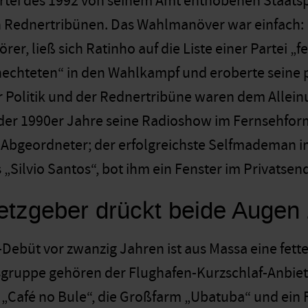
rtei des 1992 von seinem Amt enthobenen Staats
en Rednertribünen. Das Wahlmanöver war einfach:
rer, ließ sich Ratinho auf die Liste einer Partei „f
echteten“ in den Wahlkampf und eroberte seine p
r Politik und der Rednertribüne waren dem Alleinu
e der 1990er Jahre seine Radioshow im Fernsehform
s Abgeordneter; der erfolgreichste Selfmademan 
 „Silvio Santos“, bot ihm ein Fenster im Privatsen
tzgeber drückt beide Augen
-Debüt vor zwanzig Jahren ist aus Massa eine fet
uppe gehören der Flughafen-Kurzschlaf-Anbieter
Café no Bule“, die Großfarm „Ubatuba“ und ein F