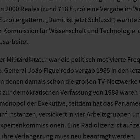
2000 Reales (rund 718 Euro) eine Vergabe im Wer
Euro) ergattern. „Damit ist jetzt Schluss!“, warnt
r Kommission für Wissenschaft und Technologie, d
usarbeitet.
er Militärdiktatur war die politisch motivierte Fre
 General João Figueiredo vergab 1985 in den let
von denen damals schon die großen TV-Netzwerke 
Bis zur demokratischen Verfassung von 1988 waren
onopol der Exekutive, seitdem hat das Parlament
nf Instanzen, versickert in vier Arbeitsgruppen un
Expertenkommissionen. Eine Radiolizenz ist auf z
t, ihre Verlängerung muss neu beantragt werden.