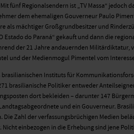
it fünf Regionalsendern ist „TV Massa“ jedoch da
nehmer dem ehemaligen Gouverneur Paulo Pimente
re als mächtiger Großgrundbesitzer und Rinderzüc
O Estado do Paraná“ gekauft und dann die region
rend der 21 Jahre andauernden Militärdiktatur, v
ntel und der Medienmogul Pimentel vom Interesse
s brasilianischen Instituts für Kommunikationsf
 271 brasilianische Politiker entweder Anteilseign
ungsposten dort bekleiden – darunter 147 Bürger
Landtagsabgeordnete und ein Gouverneur. Brasili
. Die Zahl der verfassungsbrüchigen Medien beläu
 Nicht einbezogen in die Erhebung sind jene Polit