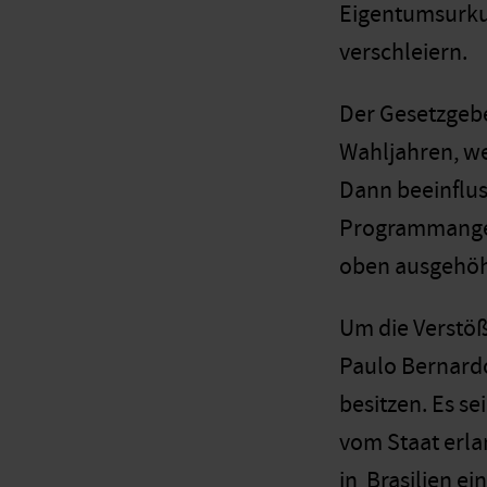
Eigentumsurku
verschleiern.
Der Gesetzgebe
Wahljahren, we
Dann beeinflus
Programmangeb
oben ausgehöh
Um die Verstöß
Paulo Bernardo
besitzen. Es s
vom Staat erla
in Brasilien e