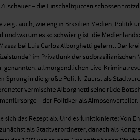
Zuschauer – die Einschaltquoten schossen trotzd
 zeigt auch, wie eng in Brasilien Medien, Politik 
nd und warum es so schwierig ist, die Medienlands
assa bei Luis Carlos Alborghetti gelernt. Der kre
izeistunde“ im Privatfunk der südbrasilianischen M
a, genannten, allmorgendlichen Live-Kriminalrevu
n Sprung in die große Politik. Zuerst als Stadtver
dneter vermischte Alborghetti seine rüde Botsc
rmenfürsorge – der Politiker als Almosenverteiler.
e sich das Rezept ab. Und es funktionierte: Von En
 zunächst als Stadtverordneter, danach als Kong