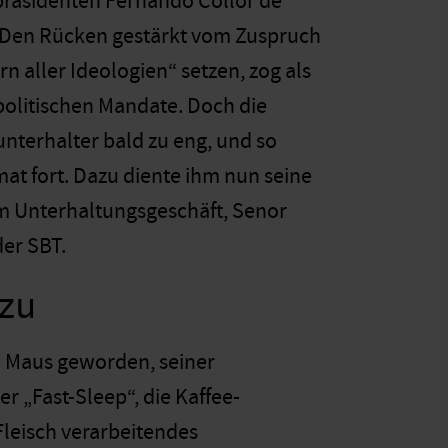
präsidenten Fernando Collor de
 Den Rücken gestärkt vom Zuspruch
ern aller Ideologien“ setzen, zog als
olitischen Mandate. Doch die
nterhalter bald zu eng, und so
at fort. Dazu diente ihm nun seine
im Unterhaltungsgeschäft, Senor
der SBT.
 zu
te Maus geworden, seiner
 „Fast-Sleep“, die Kaffee-
leisch verarbeitendes