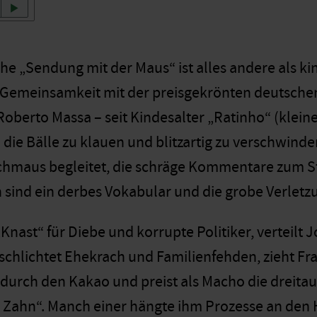
che „Sendung mit der Maus“ ist alles andere als ki
 Gemeinsamkeit mit der preisgekrönten deutschen
Roberto Massa – seit Kindesalter „Ratinho“ (klein
die Bälle zu klauen und blitzartig zu verschwinde
chmaus begleitet, die schräge Kommentare zum S
sind ein derbes Vokabular und die grobe Verletz
Knast“ für Diebe und korrupte Politiker, verteilt 
chlichtet Ehekrach und Familienfehden, zieht Fr
urch den Kakao und preist als Macho die dreita
Zahn“. Manch einer hängte ihm Prozesse an den 