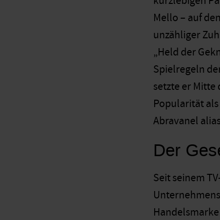
kurzlebigen Pa
Mello – auf d
unzähliger Zuhö
„Held der Gekn
Spielregeln de
setzte er Mitt
Popularität al
Abravanel alias
Der Gese
Seit seinem TV
Unternehmensgr
Handelsmarke „