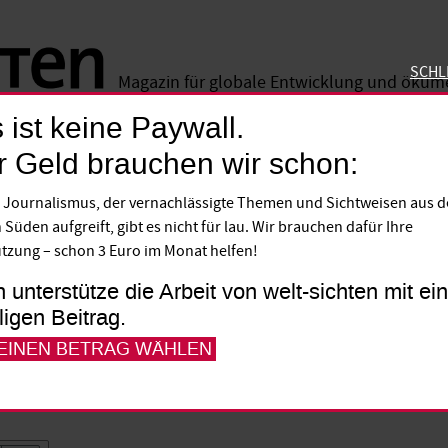
SCHL
Magazin für globale Entwicklung und öku
 ist keine Paywall.
SCHLIE
r Geld brauchen wir schon:
ther
 Journalismus, der vernachlässigte Themen und Sichtweisen aus 
 Süden aufgreift, gibt es nicht für lau. Wir brauchen dafür Ihre
t mehr als einen Berlusconi: Zehn Familien
tzung – schon 3 Euro im Monat helfen!
haft. Politische und wirtschaftliche Inte
h unterstütze die Arbeit von welt-sichten mit e
le Versuche, das zu ändern, sind bislang ge
lligen Beitrag.
 EINEN BETRAG WÄHLEN
ederico Füllgraf