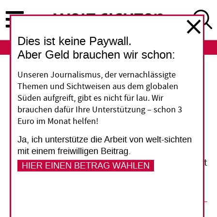
Direkt
zum
Inhalt
Dies ist keine Paywall.
ABO
LOGIN
Aber Geld brauchen wir schon:
Unseren Journalismus, der vernachlässigte
NGO fordern mehr Transparenz bei
Themen und Sichtweisen aus dem globalen
Exportkrediten
Süden aufgreift, gibt es nicht für lau. Wir
Die staatliche Außenwirtschaftsförderung für
brauchen dafür Ihre Unterstützung – schon 3
Euro im Monat helfen!
deutsche Unternehmen ist eine „Blackbox“. Wer
wissen will, ob und mit welchem Ergebnis von
Ja, ich unterstütze die Arbeit von welt-sichten
der Bundesregierung geförderte Geschäfte auf
mit einem freiwilligen Beitrag.
ihre Umwelt- und Menschenrechtsverträglichkeit
HIER EINEN BETRAG WÄHLEN
geprüft wurden, stößt schnell an Grenzen.
16. Dezember 2013
Marina Zapf