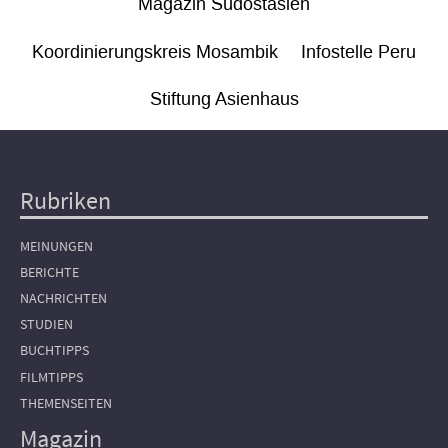
Magazin Südostasien
Koordinierungskreis Mosambik
Infostelle Peru
Stiftung Asienhaus
Rubriken
Hauptnavigation
MEINUNGEN
BERICHTE
NACHRICHTEN
STUDIEN
BUCHTIPPS
FILMTIPPS
THEMENSEITEN
Magazin