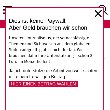
Direkt
zum
Inhalt
Dies ist keine Paywall.
ABO
LOGIN
Aber Geld brauchen wir schon:
Unseren Journalismus, der vernachlässigte
Guatemala: Haftstrafe für Ex-
Themen und Sichtweisen aus dem globalen
Polizeichef
Süden aufgreift, gibt es nicht für lau. Wir
brauchen dafür Ihre Unterstützung – schon 3
Euro im Monat helfen!
03. Juli 2014
Ja, ich unterstütze die Arbeit von welt-sichten
mit einem freiwilligen Beitrag.
Vorlesen
HIER EINEN BETRAG WÄHLEN
Der ehemalige Polizeichef von Guatemala Erwin
Sperisen ist Anfang Juni in Genf zu einer
lebenslangen Haftstrafe verurteilt worden. Das