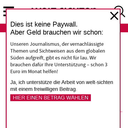
Direkt
zum
Inhalt
Dies ist keine Paywall.
ABO
LOGIN
Aber Geld brauchen wir schon:
Krise in Venezuela
Unseren Journalismus, der vernachlässigte
Themen und Sichtweisen aus dem globalen
Patient Krankenhaus
Süden aufgreift, gibt es nicht für lau. Wir
brauchen dafür Ihre Unterstützung – schon 3
Euro im Monat helfen!
Venezuela steckt fast zwei Jahre nach dem Tod
von Hugo Chávez in einer tiefen Krise. Die
Ja, ich unterstütze die Arbeit von welt-sichten
Mangelwirtschaft hat auch das
mit einem freiwilligen Beitrag.
Gesundheitssystem erreicht.
HIER EINEN BETRAG WÄHLEN
28. Januar 2015
Hanna Silbermayr