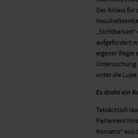
Der Anlass für
Haushaltsentla
„Sichtbarkeit
aufgefordert w
eigener Regie 
Untersuchung au
unter die Lupe
Es droht ein K
Tatsächlich lä
Parlament hina
Konsens“ aus d