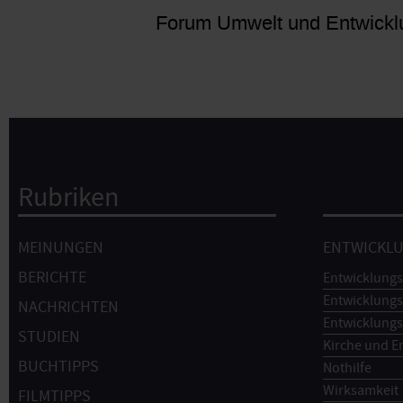
Forum Umwelt und Entwickl
Rubriken
Hauptnavigation
MEINUNGEN
ENTWICKL
BERICHTE
Entwicklungs
Entwicklungs
NACHRICHTEN
Entwicklungs
STUDIEN
Kirche und E
BUCHTIPPS
Nothilfe
Wirksamkeit
FILMTIPPS