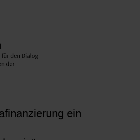
n
für den Dialog
en der
mafinanzierung ein