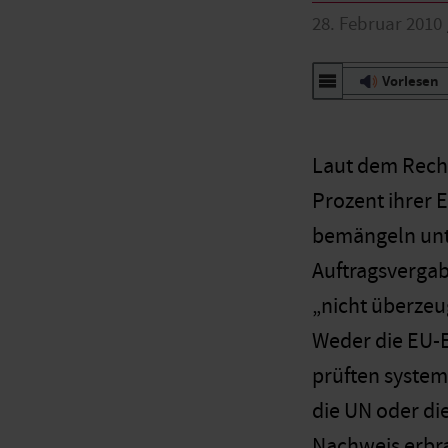
28. Februar 2010
Vorlesen
Laut dem Rechn
Prozent ihrer 
bemängeln unt
Auftragsverga
„nicht überzeu
Weder die EU-
prüften system
die UN oder di
Nachweis erbra