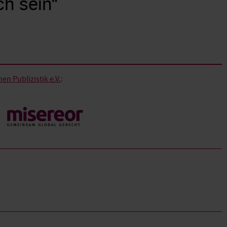
ch sein“
n Publizistik e.V.
: