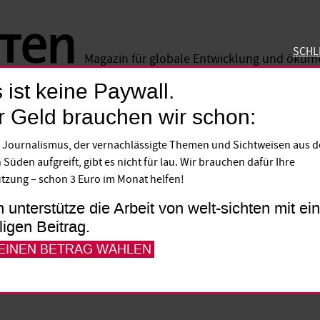
SCHL
Magazin für globale Entwicklung und öku
 ist keine Paywall.
SCHLIE
r Geld brauchen wir schon:
ungsarbeit der UN
 Journalismus, der vernachlässigte Themen und Sichtweisen aus 
 Süden aufgreift, gibt es nicht für lau. Wir brauchen dafür Ihre
nungshof bemängelt die Vergabe von Entw
tzung – schon 3 Euro im Monat helfen!
ionen. Es fehle an Transparenz und häufig 
h unterstütze die Arbeit von welt-sichten mit e
tionen effizienter arbeiteten als die zust
lligen Beitrag.
echnungsprüfer kollidiert mit dem Anspruch
 EINEN BETRAG WÄHLEN
eit im UN-Rahmen zu stärken.