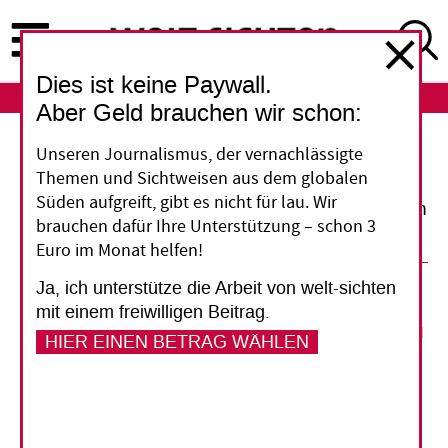
Direkt
zum
Inhalt
Dies ist keine Paywall.
ABO
LOGIN
Aber Geld brauchen wir schon:
Unseren Journalismus, der vernachlässigte
Die schädliche Gier nach Fleisch
Themen und Sichtweisen aus dem globalen
Süden aufgreift, gibt es nicht für lau. Wir
Tierhaltung muss strenger reglementiert werden
brauchen dafür Ihre Unterstützung – schon 3
Euro im Monat helfen!
30. April 2010
Gesine Kauffmann
Ja, ich unterstütze die Arbeit von welt-sichten
mit einem freiwilligen Beitrag.
HIER EINEN BETRAG WÄHLEN
Vorlesen
Fleisch ist ein Stück Lebenskraft. Diesen Slogan,