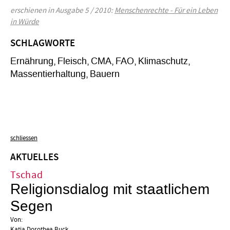
erschienen in Ausgabe 5 / 2010:
Menschenrechte - Für ein Leben
in Würde
SCHLAGWORTE
Ernährung
Fleisch
CMA
FAO
Klimaschutz
Massentierhaltung
Bauern
schliessen
AKTUELLES
Tschad
Religionsdialog mit staatlichem
Segen
Von:
Katja Dorothea Buck