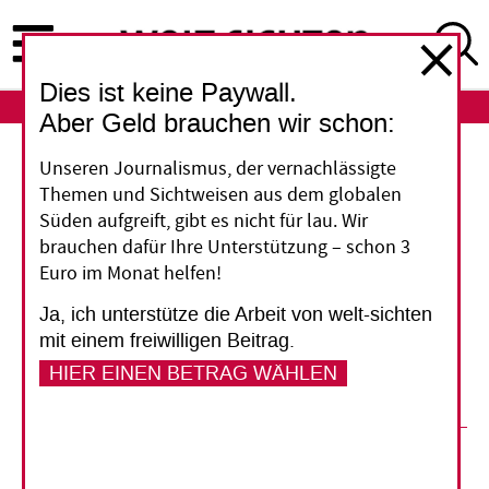
Direkt
zum
Inhalt
Dies ist keine Paywall.
ABO
LOGIN
Aber Geld brauchen wir schon:
Welt-Aids-Tag
Unseren Journalismus, der vernachlässigte
Themen und Sichtweisen aus dem globalen
Let‘s talk about sex
Süden aufgreift, gibt es nicht für lau. Wir
brauchen dafür Ihre Unterstützung – schon 3
Euro im Monat helfen!
Wo Aids ein Tabuthema ist, ist die
Ansteckungsgefahr besonders groß. Ein
Ja, ich unterstütze die Arbeit von welt-sichten
ökumenisches Aids-Programm kämpft gegen
mit einem freiwilligen Beitrag.
Vorurteile in Kirchen.
HIER EINEN BETRAG WÄHLEN
01. Dezember 2015
Katja Dorothea Buck