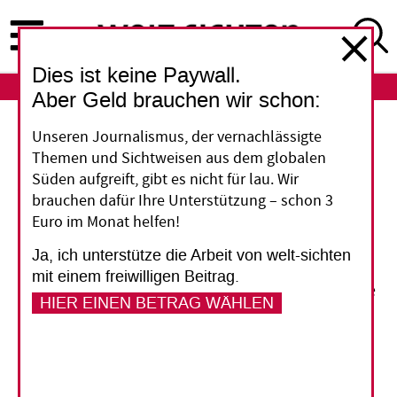
Direkt
zum
Inhalt
Dies ist keine Paywall.
ABO
LOGIN
Aber Geld brauchen wir schon:
Unseren Journalismus, der vernachlässigte
„Die heutige
Themen und Sichtweisen aus dem globalen
Entwicklungszusammenarbeit ist ein
Auslaufmodell“
Süden aufgreift, gibt es nicht für lau. Wir
brauchen dafür Ihre Unterstützung – schon 3
Vor fünf Jahren haben die wichtigsten
Euro im Monat helfen!
Geberländer in Paris zugesagt, die Wirksamkeit
Ja, ich unterstütze die Arbeit von welt-sichten
ihrer Entwicklungshilfe zu erhöhen. Der
mit einem freiwilligen Beitrag.
Beschluss war ein Durchbruch, doch Fortschritte
HIER EINEN BETRAG WÄHLEN
wurden seither kaum erzielt, sagt Eckhard
Deutscher, der Vorsitzende des OECD-
Entwicklungsausschusses (DAC). Es sei derzeit
sogar eine Renationalisierung der