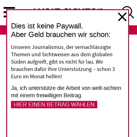
Direkt
zum
Inhalt
Dies ist keine Paywall.
ABO
LOGIN
Aber Geld brauchen wir schon:
Religion
Unseren Journalismus, der vernachlässigte
Themen und Sichtweisen aus dem globalen
Der Glaube ist nicht tot
Süden aufgreift, gibt es nicht für lau. Wir
brauchen dafür Ihre Unterstützung – schon 3
zu kriegen
Euro im Monat helfen!
Ja, ich unterstütze die Arbeit von welt-sichten
Woran Menschen glauben, gilt in Europa als
mit einem freiwilligen Beitrag.
Frage ihrer individuellen Überzeugung. Das war
HIER EINEN BETRAG WÄHLEN
nicht immer so – erst ein langer und blutiger
Weg hat zur Trennung von Kirche und Staat
geführt. Und es wäre falsch zu schließen, dass
Religion in modernen Gesellschaften