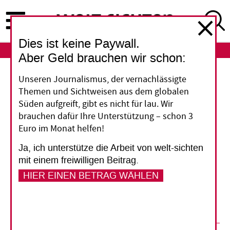
Direkt
zum
Inhalt
Dies ist keine Paywall.
ABO
LOGIN
Aber Geld brauchen wir schon:
Steuerhinterziehung
Unseren Journalismus, der vernachlässigte
Themen und Sichtweisen aus dem globalen
Nicht auf die nächsten
Süden aufgreift, gibt es nicht für lau. Wir
brauchen dafür Ihre Unterstützung – schon 3
Panama Papers warten
Euro im Monat helfen!
Ja, ich unterstütze die Arbeit von welt-sichten
Die Geberländer müssen Entwicklungsländer
mit einem freiwilligen Beitrag.
stärker dabei unterstützen, Steuerschlupflöcher
HIER EINEN BETRAG WÄHLEN
zu schließen. Das haben Fachleute dem
Finanzausschuss im Bundestag empfohlen.