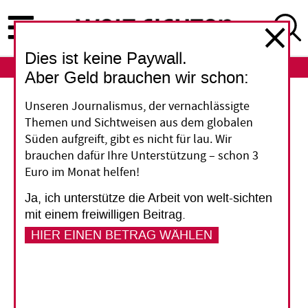
Direkt
zum
Inhalt
Dies ist keine Paywall.
ABO
LOGIN
Aber Geld brauchen wir schon:
Kultur und Entwicklung
Unseren Journalismus, der vernachlässigte
Themen und Sichtweisen aus dem globalen
Mehr als schmuckes
Süden aufgreift, gibt es nicht für lau. Wir
brauchen dafür Ihre Unterstützung – schon 3
Beiwerk
Euro im Monat helfen!
Ja, ich unterstütze die Arbeit von welt-sichten
In Kunst, Musik und Theater setzen sich
mit einem freiwilligen Beitrag.
Menschen kreativ mit eigenen
HIER EINEN BETRAG WÄHLEN
Lebensumständen auseinander. Wie stark das
Gesellschaften voranbringen kann, wird in der
Entwicklungspolitik noch immer nicht
angemessen berücksichtigt.