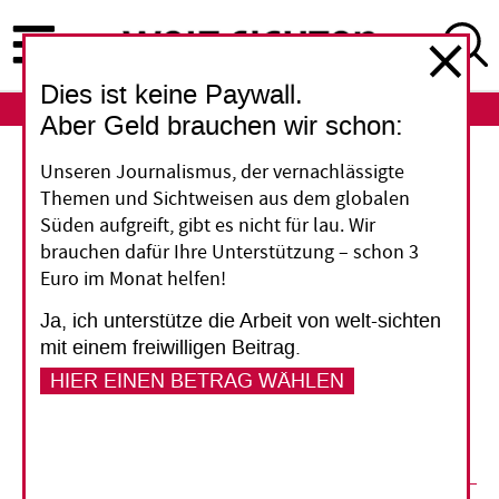
Direkt
zum
Inhalt
Dies ist keine Paywall.
ABO
LOGIN
Aber Geld brauchen wir schon:
Evangelikale
Unseren Journalismus, der vernachlässigte
Themen und Sichtweisen aus dem globalen
Auf Stimmenfang im
Süden aufgreift, gibt es nicht für lau. Wir
brauchen dafür Ihre Unterstützung – schon 3
Namen des Herrn
Euro im Monat helfen!
Ja, ich unterstütze die Arbeit von welt-sichten
Evangelikale Prediger mischen neuerdings in
mit einem freiwilligen Beitrag.
Lateinamerika erfolgreich bei Wahlen mit.
HIER EINEN BETRAG WÄHLEN
Mangel an politischer Erfahrung machen sie mit
starker Medienpräsenz wett.