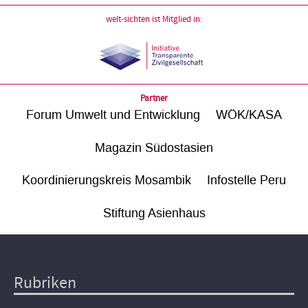
welt-sichten ist Mitglied in:
Partner
Forum Umwelt und Entwicklung
WÖK/KASA
Magazin Südostasien
Koordinierungskreis Mosambik
Infostelle Peru
Stiftung Asienhaus
Rubriken
Hauptnavigation