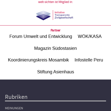
welt-sichten ist Mitglied in:
Partner
Forum Umwelt und Entwicklung
WÖK/KASA
Magazin Südostasien
Koordinierungskreis Mosambik
Infostelle Peru
Stiftung Asienhaus
Rubriken
Hauptnavigation
MEINUNGEN