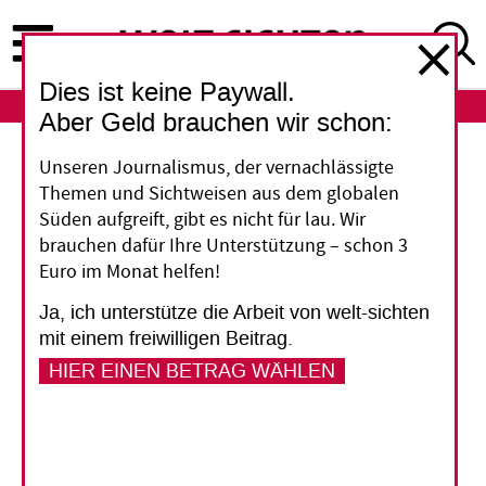
Direkt
zum
Inhalt
Dies ist keine Paywall.
ABO
LOGIN
Aber Geld brauchen wir schon:
Chinesen und Vietnamesinnen
Unseren Journalismus, der vernachlässigte
Themen und Sichtweisen aus dem globalen
Gemischte Ehen am
Süden aufgreift, gibt es nicht für lau. Wir
brauchen dafür Ihre Unterstützung – schon 3
Rand der Gesellschaft
Euro im Monat helfen!
Ja, ich unterstütze die Arbeit von welt-sichten
In chinesischen Dörfern im Grenzgebiet zu
mit einem freiwilligen Beitrag.
Vietnam leben manche Männer mit Frauen aus
HIER EINEN BETRAG WÄHLEN
Vietnam zusammen. Die gelten oft als illegale
Migrantinnen, doch mancher lokale Beamte
drückt ein Auge zu.