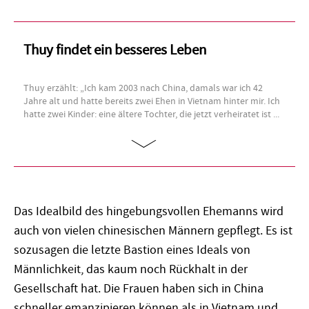
Thuy findet ein besseres Leben
Thuy erzählt: „Ich kam 2003 nach China, damals war ich 42
Jahre alt und hatte bereits zwei Ehen in Vietnam hinter mir. Ich
hatte zwei Kinder: eine ältere Tochter, die jetzt verheiratet ist ...
Das Idealbild des hingebungsvollen Ehemanns wird
auch von vielen chinesischen Männern gepflegt. Es ist
sozusagen die letzte Bastion eines Ideals von
Männlichkeit, das kaum noch Rückhalt in der
Gesellschaft hat. Die Frauen haben sich in China
schneller emanzipieren können als in Vietnam und