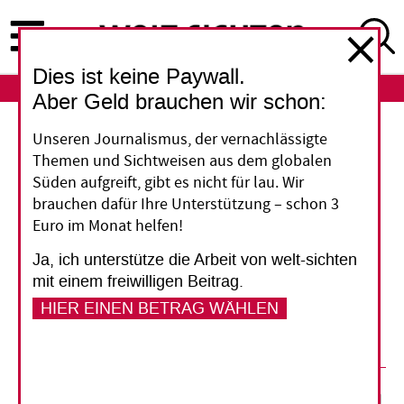
Direkt
zum
Inhalt
Dies ist keine Paywall.
ABO
LOGIN
Aber Geld brauchen wir schon:
Infografik
Unseren Journalismus, der vernachlässigte
Themen und Sichtweisen aus dem globalen
Wegen Corona steigt die
Süden aufgreift, gibt es nicht für lau. Wir
brauchen dafür Ihre Unterstützung – schon 3
Armut in der Welt
Euro im Monat helfen!
Ja, ich unterstütze die Arbeit von welt-sichten
Die Infografik zeigt, wie sich die Zahl der Armen
mit einem freiwilligen Beitrag.
in diesem Jahr voraussichtlich entwickeln wird
HIER EINEN BETRAG WÄHLEN
und welche Regionen es besonders trifft.
02. November 2020