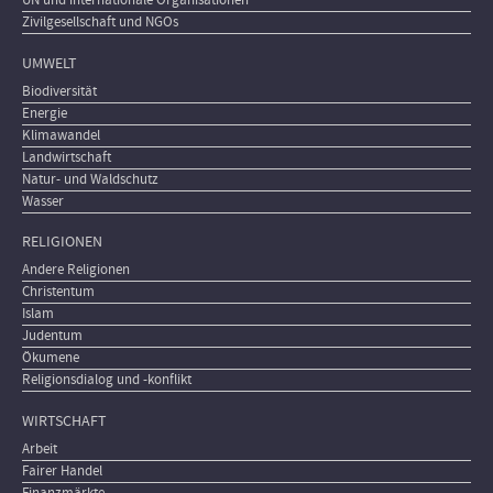
UN und internationale Organisationen
Zivilgesellschaft und NGOs
UMWELT
Biodiversität
Energie
Klimawandel
Landwirtschaft
Natur- und Waldschutz
Wasser
RELIGIONEN
Andere Religionen
Christentum
Islam
Judentum
Ökumene
Religionsdialog und -konflikt
WIRTSCHAFT
Arbeit
Fairer Handel
Finanzmärkte