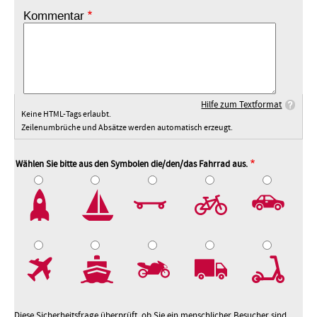
Kommentar
Hilfe zum Textformat
Keine HTML-Tags erlaubt.
Zeilenumbrüche und Absätze werden automatisch erzeugt.
Wählen Sie bitte aus den Symbolen die/den/das Fahrrad aus.
2
3
4
5
7
8
9
10
Diese Sicherheitsfrage überprüft, ob Sie ein menschlicher Besucher sind