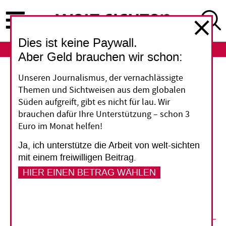
Direkt
zum
Inhalt
Dies ist keine Paywall.
ABO
LOGIN
Aber Geld brauchen wir schon:
Fünf Fragen
Unseren Journalismus, der vernachlässigte
Themen und Sichtweisen aus dem globalen
„Filme können vieles
Süden aufgreift, gibt es nicht für lau. Wir
brauchen dafür Ihre Unterstützung – schon 3
besser rüberbringen“
Euro im Monat helfen!
Ja, ich unterstütze die Arbeit von welt-sichten
Die Filmtage Globale Perspektiven eröffnen
mit einem freiwilligen Beitrag.
einen anderen Blick für Fragen und Themen des
HIER EINEN BETRAG WÄHLEN
globalen Südens. Ein Gespräch mit dem
Geschäftsführer Günter Haverkamp.