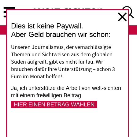
Direkt
zum
Inhalt
Dies ist keine Paywall.
ABO
LOGIN
Aber Geld brauchen wir schon:
LGBTQI-Gesetz in Uganda
Unseren Journalismus, der vernachlässigte
Themen und Sichtweisen aus dem globalen
Ein Instrument, alle zum
Süden aufgreift, gibt es nicht für lau. Wir
brauchen dafür Ihre Unterstützung – schon 3
Schweigen zu bringen
Euro im Monat helfen!
Ja, ich unterstütze die Arbeit von welt-sichten
Schon seit Jahren sind Homosexuelle und die
mit einem freiwilligen Beitrag.
LGBTQI-Gemeinde in Uganda Hass und Hetze
HIER EINEN BETRAG WÄHLEN
ausgesetzt. Nun droht ihnen, wenn ein neues
Gesetz in Kraft tritt, lebenslange Haft oder gar
die Todesstrafe. Analysten vermuten dahinter
auch Einfluss aus dem Ausland.