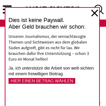
Direkt
zum
Inhalt
Dies ist keine Paywall.
ABO
LOGIN
Aber Geld brauchen wir schon:
Mikrofinanz
Unseren Journalismus, der vernachlässigte
Themen und Sichtweisen aus dem globalen
Kein Patentrezept gegen
Süden aufgreift, gibt es nicht für lau. Wir
brauchen dafür Ihre Unterstützung – schon 3
Armut
Euro im Monat helfen!
Ja, ich unterstütze die Arbeit von welt-sichten
Ob und wie Mikrofinanz-Angebote armen
mit einem freiwilligen Beitrag.
Menschen helfen, lässt sich nicht allgemein
HIER EINEN BETRAG WÄHLEN
sagen, findet eine neue Studie. Es gibt aber
Kriterien, welche man unterstützen soll.