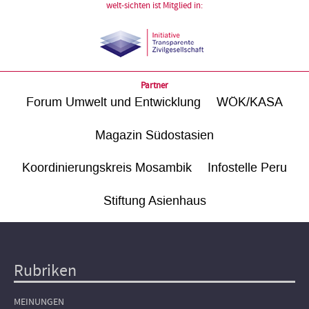
welt-sichten ist Mitglied in:
Partner
Forum Umwelt und Entwicklung
WÖK/KASA
Magazin Südostasien
Koordinierungskreis Mosambik
Infostelle Peru
Stiftung Asienhaus
Rubriken
Hauptnavigation
MEINUNGEN