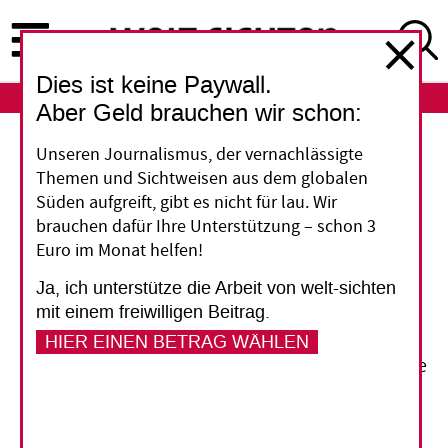
Direkt
zum
Inhalt
Dies ist keine Paywall.
ABO
LOGIN
Aber Geld brauchen wir schon:
Österreich
Unseren Journalismus, der vernachlässigte
Themen und Sichtweisen aus dem globalen
Mit Studenten kreativ die
Süden aufgreift, gibt es nicht für lau. Wir
brauchen dafür Ihre Unterstützung – schon 3
Entwicklungshilfe
Euro im Monat helfen!
steigern
Ja, ich unterstütze die Arbeit von welt-sichten
mit einem freiwilligen Beitrag.
Österreich rechnet Kosten für Studierende aus
HIER EINEN BETRAG WÄHLEN
Entwicklungsländern in großem Umfang in seine
Entwicklungshilfe ein. Diese Meldepraxis ist
erlaubt, doch die entwicklungspolitische
Wirkung nicht erwiesen.