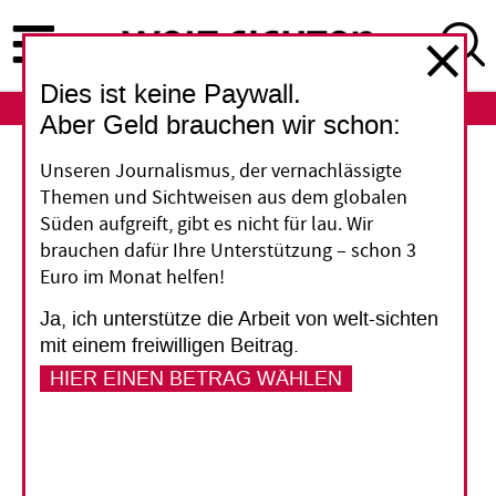
Direkt
zum
Inhalt
Dies ist keine Paywall.
ABO
LOGIN
Aber Geld brauchen wir schon:
Emissionshandel
Unseren Journalismus, der vernachlässigte
Themen und Sichtweisen aus dem globalen
Wenig Nutzen für die
Süden aufgreift, gibt es nicht für lau. Wir
brauchen dafür Ihre Unterstützung – schon 3
ärmsten Länder
Euro im Monat helfen!
Ja, ich unterstütze die Arbeit von welt-sichten
Reiche Staaten und Firmen kaufen
mit einem freiwilligen Beitrag.
Emissionsrechte auf internationalen
HIER EINEN BETRAG WÄHLEN
Kohlenstoffmärkten. Den ärmsten Ländern, die
dort Projekte anbieten, bringt das wenig, so ein
neuer Bericht.