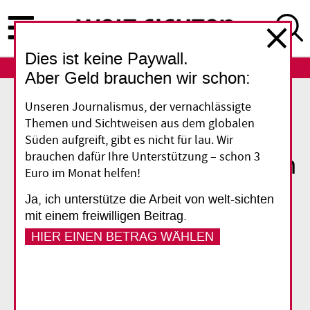
Direkt
zum
Inhalt
Dies ist keine Paywall.
ABO
LOGIN
Aber Geld brauchen wir schon:
Unseren Journalismus, der vernachlässigte
Themen und Sichtweisen aus dem globalen
Studie
Süden aufgreift, gibt es nicht für lau. Wir
brauchen dafür Ihre Unterstützung – schon 3
Ungleichheit im südlichen
Euro im Monat helfen!
Afrika
Ja, ich unterstütze die Arbeit von welt-sichten
mit einem freiwilligen Beitrag.
Das südliche und östliche Afrika sind heute die
HIER EINEN BETRAG WÄHLEN
globalen Epizentren sozialer Ungleichheit. Zu
diesem Ergebnis kommt eine neue Studie, über
die die WÖK/KASA berichtet.