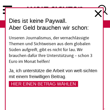
Direkt
zum
Inhalt
Dies ist keine Paywall.
ABO
LOGIN
Aber Geld brauchen wir schon:
Unseren Journalismus, der vernachlässigte
Zu viel Macht für drei
Themen und Sichtweisen aus dem globalen
Meinungshändler
Süden aufgreift, gibt es nicht für lau. Wir
Ratingagenturen bewerten die Kreditwürdigkeit
brauchen dafür Ihre Unterstützung – schon 3
Euro im Monat helfen!
von Staaten und Unternehmen. Der Idee nach
soll das die internationalen Finanzmärkte
Ja, ich unterstütze die Arbeit von welt-sichten
stabilisieren. Doch in der Vergangenheit haben
mit einem freiwilligen Beitrag.
die Urteile der Agenturen häufig das Gegenteil
HIER EINEN BETRAG WÄHLEN
bewirkt. Dennoch ist ihr Einfluss bislang stetig
gewachsen – auch in Entwicklungsländern.