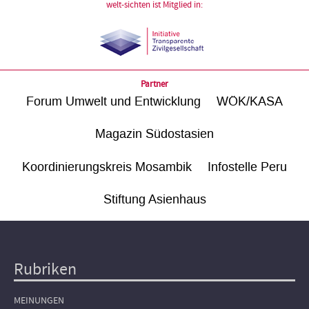
welt-sichten ist Mitglied in:
Partner
Forum Umwelt und Entwicklung
WÖK/KASA
Magazin Südostasien
Koordinierungskreis Mosambik
Infostelle Peru
Stiftung Asienhaus
Rubriken
Hauptnavigation
MEINUNGEN