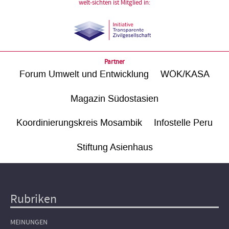
welt-sichten ist Mitglied in:
Partner
Forum Umwelt und Entwicklung
WÖK/KASA
Magazin Südostasien
Koordinierungskreis Mosambik
Infostelle Peru
Stiftung Asienhaus
Rubriken
Hauptnavigation
MEINUNGEN