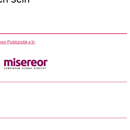
n Publizistik e.V.
: