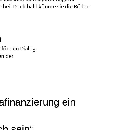
e bei. Doch bald könnte sie die Böden
n
für den Dialog
en der
mafinanzierung ein
ch sein“