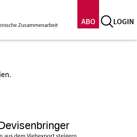
ABO
LOGIN
menische Zusammenarbeit
ien.
 Devisenbringer
n aus dem Viehexport steigern.