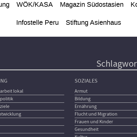
ung
WÖK/KASA
Magazin Südostasien
Ko
Infostelle Peru
Stiftung Asienhaus
Schlagwor
UNG
SOZIALES
arbeit lokal
Armut
politik
Bildung
ziele
Ernährung
ntwicklung
Flucht und Migration
Frauen und Kinder
Gesundheit
Kultur