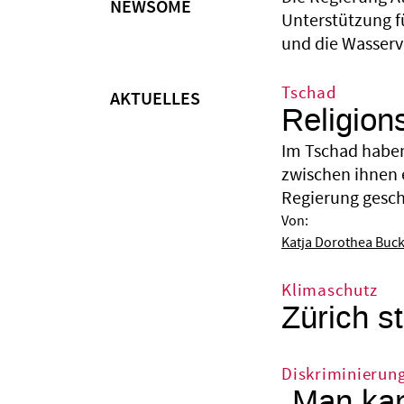
NEWSOME
Unterstützung f
und die Wasserv
Tschad
AKTUELLES
Religion
Im Tschad haben
zwischen ihnen 
Regierung gesche
Von:
Katja Dorothea Buc
Klimaschutz
Zürich st
Diskriminierun
„Man kan