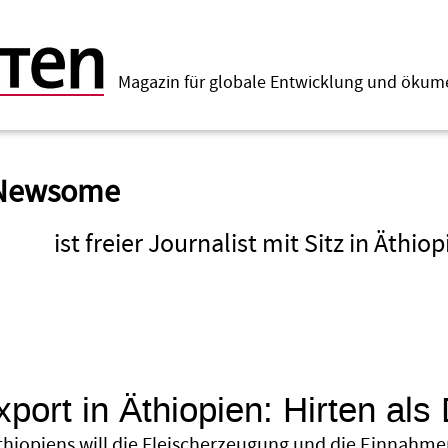
Magazin für globale Entwicklung und öku
 Newsome
ist freier Journalist mit Sitz in Äthiop
xport in Äthiopien: Hirten als
thiopiens will die Fleisch­erzeugung und die Einnahme