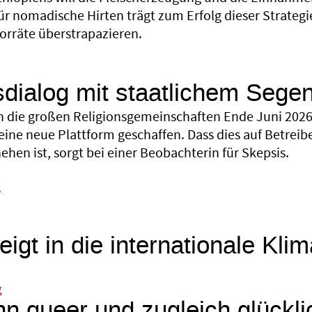
ür nomadische Hirten trägt zum Erfolg dieser Strategi
orräte überstrapazieren.
sdialog mit staatlichem Sege
 die großen Religionsgemeinschaften Ende Juni 2026 
eine neue Plattform geschaffen. Dass dies auf Betreib
hen ist, sorgt bei einer Beobachterin für Skepsis.
k
eigt in die internationale Kli
g
n queer und zugleich glückli