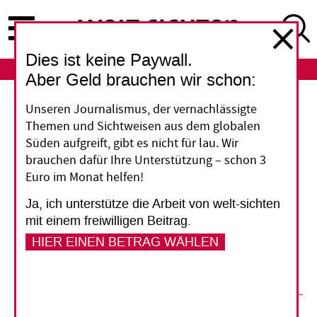
Direkt
zum
Inhalt
Dies ist keine Paywall.
ABO
LOGIN
Aber Geld brauchen wir schon:
Unseren Journalismus, der vernachlässigte
Fleischexport in Äthiopien: Hirten als
Themen und Sichtweisen aus dem globalen
Devisenbringer
Süden aufgreift, gibt es nicht für lau. Wir
Die Regierung Äthiopiens will die Fleisch­
brauchen dafür Ihre Unterstützung – schon 3
Euro im Monat helfen!
erzeugung und die Einnahmen aus dem
Viehexport steigern. Unterstützung für
Ja, ich unterstütze die Arbeit von welt-sichten
nomadische Hirten trägt zum Erfolg dieser
mit einem freiwilligen Beitrag.
Strategie bei. Doch bald könnte sie die Böden
HIER EINEN BETRAG WÄHLEN
und die Wasservorräte überstrapazieren.
05. Dezember 2013
Matthew Newsome